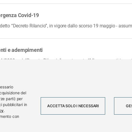
mergenza Covid-19
detto “Decreto Rilancio”, in vigore dallo scorso 19 maggio - assume
enti e adempimenti
34/2020, c.d. “Decreto Rilancio” , contenente “Misure urgenti in mat
cessario
cquisizione del
ze parti) per
rg
AR
 pubblicitari in
ACCETTA SOLO I NECESSARI
GE
Tel. 0332 256111 - Fax 0332 256200 - 
cy
.
momento con
Lavora con noi
Scadenzario
Event