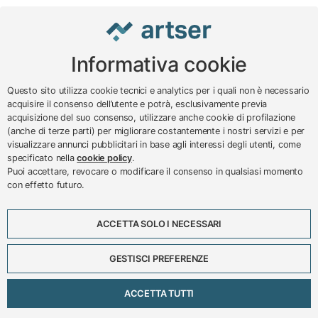
Informativa cookie
www.impreseterritorio.org
Questo sito utilizza cookie tecnici e analytics per i quali non è necessario
acquisire il consenso dell’utente e potrà, esclusivamente previa
acquisizione del suo consenso, utilizzare anche cookie di profilazione
© 2024 – 2026 - ARTSER SRL
(anche di terze parti) per migliorare costantemente i nostri servizi e per
visualizzare annunci pubblicitari in base agli interessi degli utenti, come
ARTSER SRL - Viale Milano, 5 - Varese -
specificato nella
cookie policy
.
P.IVA 01878290129
Puoi accettare, revocare o modificare il consenso in qualsiasi momento
Tel. 0332 256111 - Fax 0332 256200 -
con effetto futuro.
N.verde 800 650595 -
customer@artser.it
- R.I.
VA-213777
ACCETTA SOLO I NECESSARI
Lavora con noi
Scadenzario
GESTISCI PREFERENZE
Eventi
Approfondimenti
ACCETTA TUTTI
Privacy e cookies policy