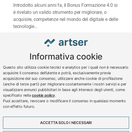
Introdotto alcuni anni fa, il Bonus Formazione 4.0 si
è rivelato un valido strumento per migliorare, o
acquisire, competenze nel mondo del digitale e delle
tecnologie…
Informativa cookie
www.impreseterritorio.org
Questo sito utilizza cookie tecnici e analytics per i quali non è necessario
acquisire il consenso dell’utente e potrà, esclusivamente previa
acquisizione del suo consenso, utilizzare anche cookie di profilazione
© 2024 – 2026 - ARTSER SRL
(anche di terze parti) per migliorare costantemente i nostri servizi e per
visualizzare annunci pubblicitari in base agli interessi degli utenti, come
ARTSER SRL - Viale Milano, 5 - Varese -
specificato nella
cookie policy
.
P.IVA 01878290129
Puoi accettare, revocare o modificare il consenso in qualsiasi momento
Tel. 0332 256111 - Fax 0332 256200 -
con effetto futuro.
N.verde 800 650595 -
customer@artser.it
- R.I.
VA-213777
ACCETTA SOLO I NECESSARI