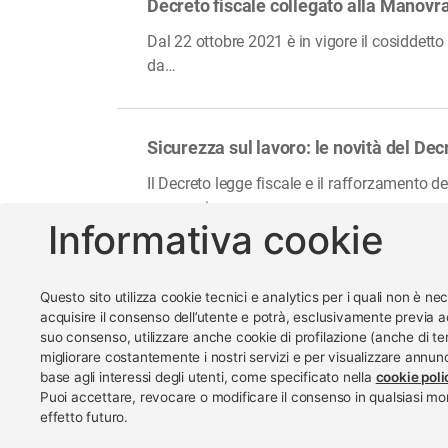
Decreto fiscale collegato alla Manovra
Dal 22 ottobre 2021 è in vigore il cosiddett
da…
Sicurezza sul lavoro: le novità del Dec
Il Decreto legge fiscale e il rafforzamento de
sospensione…
Informativa cookie
Questo sito utilizza cookie tecnici e analytics per i quali non è ne
acquisire il consenso dell’utente e potrà, esclusivamente previa a
suo consenso, utilizzare anche cookie di profilazione (anche di ter
www.impreseterritorio.o
migliorare costantemente i nostri servizi e per visualizzare annunci
base agli interessi degli utenti, come specificato nella
cookie poli
Puoi accettare, revocare o modificare il consenso in qualsiasi 
© 2024 – 2026 - ARTSER SRL
effetto futuro.