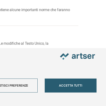
contiene alcune importanti norme che faranno
 Le modifiche al Testo Unico, la
TSER SRL - Viale Milano, 5 - Varese - P.IVA 01878290129
STISCI PREFERENZE
ACCETTA TUTTI
N.verde 800 650595 -
customer@artser.it
- R.I. VA-213777
i
Approfondimenti
Privacy e cookies policy