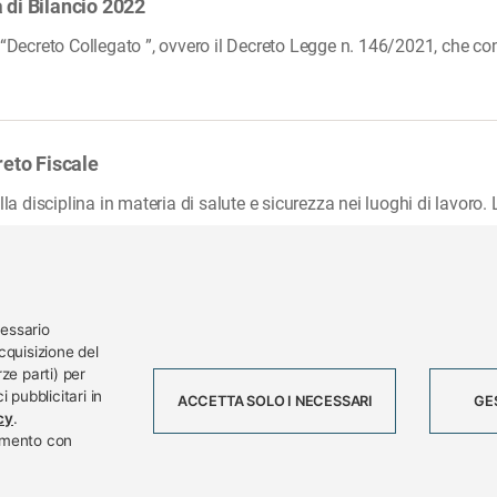
 di Bilancio 2022
o “Decreto Collegato ”, ovvero il Decreto Legge n. 146/2021, che 
reto Fiscale
lla disciplina in materia di salute e sicurezza nei luoghi di lavoro.
cessario
cquisizione del
ze parti) per
rg
AR
 pubblicitari in
ACCETTA SOLO I NECESSARI
GE
Tel. 0332 256111 - Fax 0332 256200 - 
cy
.
momento con
Lavora con noi
Scadenzario
Event