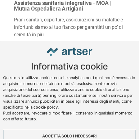
Assistenza sanitaria integrativa - MOA |
Mutua Ospedaliera Artigiani
Piani sanitari, coperture, assicurazioni su malattie e
infortuni: siamo al tuo fianco per garantirti un po’ di
serenità in più.
Informativa cookie
www.impreseterritorio.org
Questo sito utilizza cookie tecnici e analytics per i quali non è necessario
acquisire il consenso dell’utente e potrà, esclusivamente previa
acquisizione del suo consenso, utilizzare anche cookie di profilazione
© 2024 – 2026 - ARTSER SRL
(anche di terze parti) per migliorare costantemente i nostri servizi e per
visualizzare annunci pubblicitari in base agli interessi degli utenti, come
ARTSER SRL - Viale Milano, 5 - Varese -
specificato nella
cookie policy
.
P.IVA 01878290129
Puoi accettare, revocare o modificare il consenso in qualsiasi momento
Tel. 0332 256111 - Fax 0332 256200 -
con effetto futuro.
N.verde 800 650595 -
customer@artser.it
- R.I.
VA-213777
ACCETTA SOLO I NECESSARI