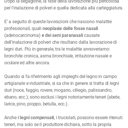
Dopo la segagione, la fase della lavorazione più pericolosa
per l'inalazione di polveri e quella dedicata alla carteggiatura.
E’ a seguito di queste lavorazioni che nascono malattie
professionali, quali
neoplasie delle fosse
nasali
(adenocarcinoma)
e dei seni paranasali
causate
dell'inalazione di polveri che risultano dalla lavorazione di
legni duri. Più in generale, tra le malattie annoveriamo:
bronchite cronica, asma bronchiale, irritazione nasale e
oculare ed altre ancora.
Quando si fa riferimento agli impieghi del legno in campo
artigianale e industriale, si sa che in genere si tratta di legni
duri (noce, faggio, rovere, mogano, ciliegio, palissandro,
ebano, ecc.); sono esclusi i legni notoriamente teneri (abete,
larice, pino, pioppo, betulla, ecc.).
Anche
i legni compensati
, i truciolati, possono essere ritenuti
teneri, ma solo se il produttore dichiara, sotto la propria