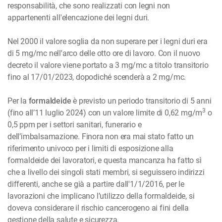
responsabilità, che sono realizzati con legni non
appartenenti all'elencazione dei legni duri.
Nel 2000 il valore soglia da non superare per i legni duri era
di 5 mg/mc nell'arco delle otto ore di lavoro. Con il nuovo
decreto il valore viene portato a 3 mg/mc a titolo transitorio
fino al 17/01/2023, dopodiché scenderà a 2 mg/mc.
Per la
formaldeide
è previsto un periodo transitorio di 5 anni
3
(fino all’11 luglio 2024) con un valore limite di 0,62 mg/m
o
0,5 ppm per i settori sanitari, funerario e
dell’imbalsamazione. Finora non era mai stato fatto un
riferimento univoco per i limiti di esposizione alla
formaldeide dei lavoratori, e questa mancanza ha fatto sì
che a livello dei singoli stati membri, si seguissero indirizzi
differenti, anche se già a partire dall'1/1/2016, per le
lavorazioni che implicano l’utilizzo della formaldeide, si
doveva considerare il rischio cancerogeno ai fini della
gestione della salute e sicurezza.