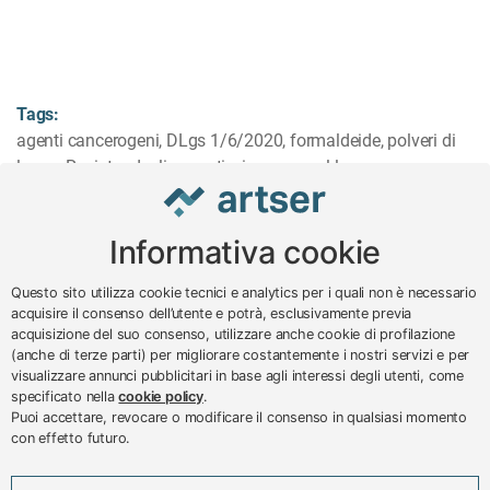
Tags:
agenti cancerogeni
,
DLgs 1/6/2020
,
formaldeide
,
polveri di
legno
,
Registro degli esposti
,
sicurezza sul lavoro
Informativa cookie
www.impreseterritorio.org
Questo sito utilizza cookie tecnici e analytics per i quali non è necessario
acquisire il consenso dell’utente e potrà, esclusivamente previa
acquisizione del suo consenso, utilizzare anche cookie di profilazione
© 2024 – 2026 - ARTSER SRL
(anche di terze parti) per migliorare costantemente i nostri servizi e per
visualizzare annunci pubblicitari in base agli interessi degli utenti, come
ARTSER SRL - Viale Milano, 5 - Varese -
specificato nella
cookie policy
.
P.IVA 01878290129
Puoi accettare, revocare o modificare il consenso in qualsiasi momento
Tel. 0332 256111 - Fax 0332 256200 -
con effetto futuro.
N.verde 800 650595 -
customer@artser.it
- R.I.
VA-213777