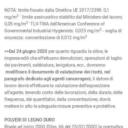
NOTA: limite fissato dalla Direttiva UE 2017/2398: 0,1
3 -
mg/m
limite assicurativo stabilito dal Ministero del lavoro;
3 -
0,05 mg/m
TLV-TWA dell’American Conference of
3
Governmental Industrial Hygienists: 0,025 mg/m
- soglia di
3
sicurezza: concentrazione di 0,012 mg/m
>>Dal 24 giugno 2020
per quanto riguarda la silice, le
imprese edili che effettuano demolizioni, operazioni di taglio
dei pavimenti, sabbiatura, levigatura, ecc., dovranno
modificare il documento di valutazione dei rischi, nel
paragrafo dedicato agli agenti cancerogeni,
il datore di
lavoro dovrà effettuare la valutazione dell’esposizione
all’agente, tenendo conto delle lavorazioni, della durata, della
frequenza, dei quantitativi, della concentrazione, dovrà
mettere in atto le adeguate misure preventive e protettive.
POLVERI DI LEGNO DURO
Risale ad inizio 2000 (Dlgs. 66 del 25/02/2000) la normativa