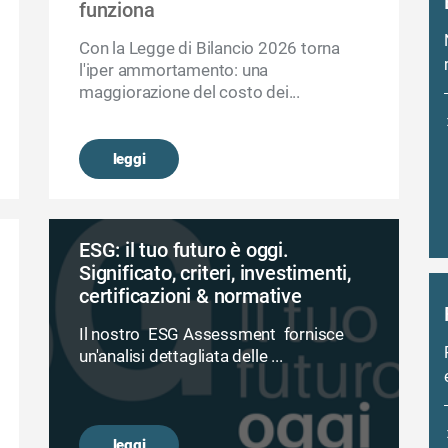
funziona
Con la Legge di Bilancio 2026 torna
l'iper ammortamento: una
maggiorazione del costo dei...
leggi
ESG: il tuo futuro è oggi.
Significato, criteri, investimenti,
certificazioni & normative
Il nostro ESG Assessment fornisce
un'analisi dettagliata delle ...
leggi