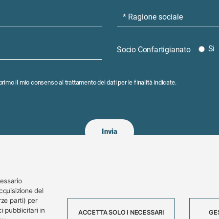
Si
Socio Confartigianato
rimo il mio consenso al trattamento dei dati per le finalità indicate.
cessario
cquisizione del
ze parti) per
rg
AR
 pubblicitari in
ACCETTA SOLO I NECESSARI
GE
Tel. 0332 256111 - Fax 0332 256200 - 