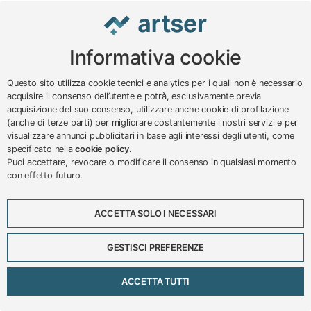
Informativa cookie
www.impreseterritorio.org
Questo sito utilizza cookie tecnici e analytics per i quali non è necessario
acquisire il consenso dell’utente e potrà, esclusivamente previa
acquisizione del suo consenso, utilizzare anche cookie di profilazione
© 2024 – 2026 - ARTSER SRL
(anche di terze parti) per migliorare costantemente i nostri servizi e per
visualizzare annunci pubblicitari in base agli interessi degli utenti, come
ARTSER SRL - Viale Milano, 5 - Varese -
specificato nella
cookie policy
.
P.IVA 01878290129
Puoi accettare, revocare o modificare il consenso in qualsiasi momento
Tel. 0332 256111 - Fax 0332 256200 -
con effetto futuro.
N.verde 800 650595 -
customer@artser.it
- R.I.
VA-213777
ACCETTA SOLO I NECESSARI
Lavora con noi
Scadenzario
GESTISCI PREFERENZE
Eventi
Approfondimenti
ACCETTA TUTTI
Privacy e cookies policy