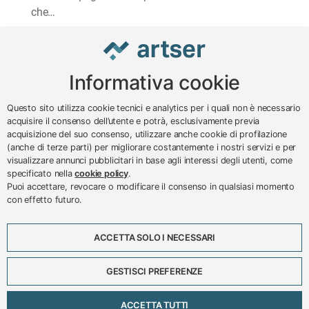
che…
Informativa cookie
www.impreseterritorio.org
Questo sito utilizza cookie tecnici e analytics per i quali non è necessario
acquisire il consenso dell’utente e potrà, esclusivamente previa
acquisizione del suo consenso, utilizzare anche cookie di profilazione
© 2024 – 2026 - ARTSER SRL
(anche di terze parti) per migliorare costantemente i nostri servizi e per
visualizzare annunci pubblicitari in base agli interessi degli utenti, come
ARTSER SRL - Viale Milano, 5 - Varese -
specificato nella
cookie policy
.
P.IVA 01878290129
Puoi accettare, revocare o modificare il consenso in qualsiasi momento
Tel. 0332 256111 - Fax 0332 256200 -
con effetto futuro.
N.verde 800 650595 -
customer@artser.it
- R.I.
VA-213777
ACCETTA SOLO I NECESSARI
Lavora con noi
Scadenzario
GESTISCI PREFERENZE
Eventi
Approfondimenti
ACCETTA TUTTI