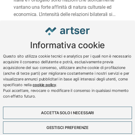
vantano una forte affinità di natura culturale ed
economica. L’intensità delle relazioni bilaterali si…
Informativa cookie
www.impreseterritorio.org
Questo sito utilizza cookie tecnici e analytics per i quali non è necessario
acquisire il consenso dell’utente e potrà, esclusivamente previa
acquisizione del suo consenso, utilizzare anche cookie di profilazione
© 2024 – 2026 - ARTSER SRL
(anche di terze parti) per migliorare costantemente i nostri servizi e per
visualizzare annunci pubblicitari in base agli interessi degli utenti, come
ARTSER SRL - Viale Milano, 5 - Varese -
specificato nella
cookie policy
.
P.IVA 01878290129
Puoi accettare, revocare o modificare il consenso in qualsiasi momento
Tel. 0332 256111 - Fax 0332 256200 -
con effetto futuro.
N.verde 800 650595 -
customer@artser.it
- R.I.
VA-213777
ACCETTA SOLO I NECESSARI
Lavora con noi
Scadenzario
GESTISCI PREFERENZE
Eventi
Approfondimenti