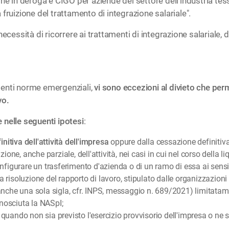
ne in deroga e CIGO per aziende del settore dell’industria tessi
fruizione del trattamento di integrazione salariale".
 necessità di ricorrere ai trattamenti di integrazione salarial
enti norme emergenziali,
vi sono eccezioni al divieto che per
vo.
 nelle seguenti ipotesi
:
itiva dell'attività dell'impresa
oppure dalla cessazione definitiva
one, anche parziale, dell'attività, nei casi in cui nel corso della l
figurare un trasferimento d'azienda o di un ramo di essa ai sensi d
la risoluzione del rapporto di lavoro, stipulato dalle organizzazi
i anche una sola sigla, cfr. INPS, messaggio n. 689/2021) limitatam
onosciuta la NASpI;
, quando non sia previsto l'esercizio provvisorio dell'impresa o ne 