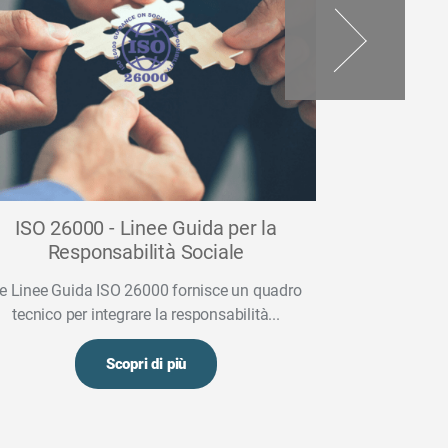
ISO 26000 - Linee Guida per la
Regolam
Responsabilità Sociale
fondamento 
del be
e Linee Guida ISO 26000 fornisce un quadro
tecnico per integrare la responsabilità...
Il regolam
contratto i
Scopri di più