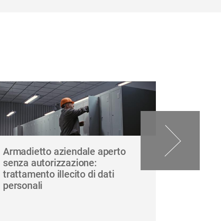
Armadietto aziendale aperto
Alte tem
senza autorizzazione:
devono f
trattamento illecito di dati
personali