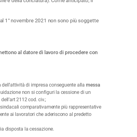
le e della conciatura). Come anticipato, il
e, dal 1° novembre 2021 non sono più soggette
mettono al datore di lavoro di procedere con
 dell'attività di impresa conseguente alla
messa
iquidazione non si configuri la cessione di un
ell’art 2112 cod. civ.;
oni sindacali comparativamente più rappresentative
ente ai lavoratori che aderiscono al predetto
sia disposta la cessazione.