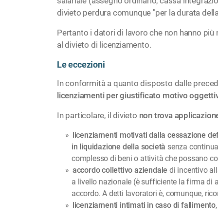
salariale (assegno ordinario, cassa integrazio
divieto perdura comunque "per la durata della 
Pertanto i datori di lavoro che non hanno più
al divieto di licenziamento.
Le eccezioni
In conformità a quanto disposto dalle preced
licenziamenti per giustificato motivo oggetti
In particolare, il divieto
non trova applicazione
licenziamenti motivati dalla cessazione defin
in liquidazione della società
senza continuazi
complesso di beni o attività che possano con
accordo collettivo aziendale
di incentivo al
a livello nazionale (è sufficiente la firma d
accordo. A detti lavoratori è, comunque, ric
licenziamenti intimati in caso di fallimento