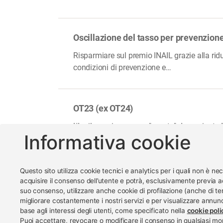
Oscillazione del tasso per prevenzion
Risparmiare sul premio INAIL grazie alla ridu
condizioni di prevenzione e…
OT23 (ex OT24)
L'Inail premia con uno "sconto" denominato "
Informativa cookie
Questo sito utilizza cookie tecnici e analytics per i quali non è ne
acquisire il consenso dell’utente e potrà, esclusivamente previa a
suo consenso, utilizzare anche cookie di profilazione (anche di ter
www.impreseterritorio.o
migliorare costantemente i nostri servizi e per visualizzare annunci
base agli interessi degli utenti, come specificato nella
cookie poli
Puoi accettare, revocare o modificare il consenso in qualsiasi 