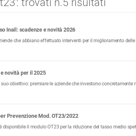
t23': trovati n.5 risultati
so Inail: scadenze e novità 2026
ziende che abbiano effettuato interventi per il miglioramento delle 
e novità per il 2025
suo obiettivo: premiare le aziende che investono concretamente nel
L per Prevenzione Mod. OT23/2022
 è disponibile il modulo OT23 per la riduzione del tasso medio spet