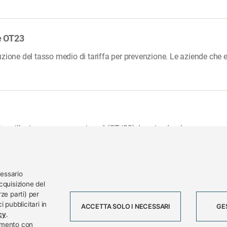
e OT23
zione del tasso medio di tariffa per prevenzione. Le aziende che ef
 oscillazione per prevenzione " (OT/23), le aziende, che eseguono 
cessario
cquisizione del
ze parti) per
rg
AR
 pubblicitari in
ACCETTA SOLO I NECESSARI
GE
Tel. 0332 256111 - Fax 0332 256200 - 
cy
.
momento con