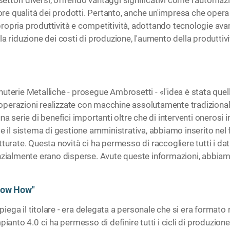
iore qualità dei prodotti. Pertanto, anche un'impresa che opera
a propria produttività e competitività, adottando tecnologie av
 riduzione dei costi di produzione, l'aumento della produttività
terie Metalliche - prosegue Ambrosetti - «l'idea è stata quella
 a operazioni realizzate con macchine assolutamente tradiziona
a serie di benefici importanti oltre che di interventi onerosi i
 il sistema di gestione amministrativa, abbiamo inserito nel fil
urate. Questa novità ci ha permesso di raccogliere tutti i dati
anzialmente erano disperse. Avute queste informazioni, abbi
Know How"
 spiega il titolare - era delegata a personale che si era forma
ianto 4.0 ci ha permesso di definire tutti i cicli di produzione