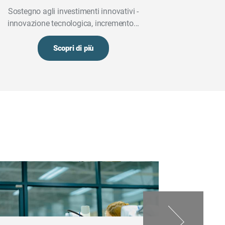
Sostegno agli investimenti innovativi -
Il Decreto Le
innovazione tecnologica, incremento...
urgenti
Scopri di più