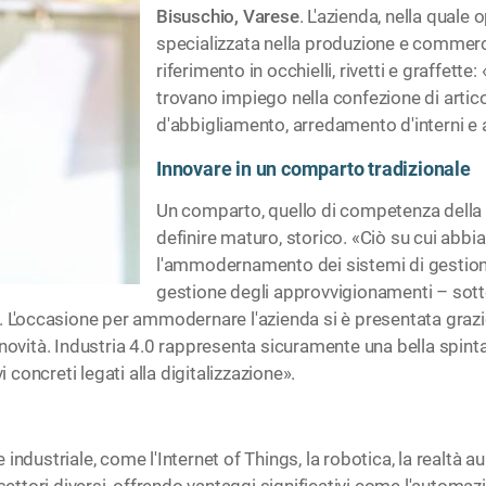
Bisuschio, Varese
. L'azienda, nella qual
specializzata nella produzione e commerci
riferimento in occhielli, rivetti e graffette
trovano impiego nella confezione di articoli
d'abbigliamento, arredamento d'interni e art
Innovare in un comparto tradizionale
Un comparto, quello di competenza della
definire maturo, storico. «Ciò su cui abbia
l'ammodernamento dei sistemi di gestio
gestione degli approvvigionamenti – sottol
 L'occasione per ammodernare l'azienda si è presentata grazie ag
novità. Industria 4.0 rappresenta sicuramente una bella spinta
i concreti legati alla digitalizzazione».
ne industriale, come l'Internet of Things, la robotica, la realtà 
settori diversi, offrendo vantaggi significativi come l'automaz