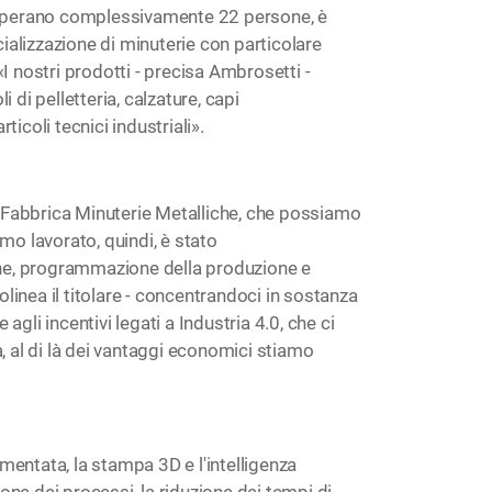
e operano complessivamente 22 persone, è
alizzazione di minuterie con particolare
: «I nostri prodotti - precisa Ambrosetti -
 di pelletteria, calzature, capi
icoli tecnici industriali».
 Fabbrica Minuterie Metalliche, che possiamo
mo lavorato, quindi, è stato
ne, programmazione della produzione e
inea il titolare - concentrandoci in sostanza
li incentivi legati a Industria 4.0, che ci
, al di là dei vantaggi economici stiamo
aumentata, la stampa 3D e l'intelligenza
ione dei processi, la riduzione dei tempi di