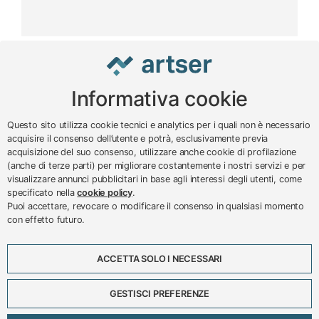
Informativa cookie
www.impreseterritorio.org
Questo sito utilizza cookie tecnici e analytics per i quali non è necessario
acquisire il consenso dell’utente e potrà, esclusivamente previa
acquisizione del suo consenso, utilizzare anche cookie di profilazione
© 2024 – 2026 - ARTSER SRL
(anche di terze parti) per migliorare costantemente i nostri servizi e per
visualizzare annunci pubblicitari in base agli interessi degli utenti, come
ARTSER SRL - Viale Milano, 5 - Varese -
specificato nella
cookie policy
.
P.IVA 01878290129
Puoi accettare, revocare o modificare il consenso in qualsiasi momento
Tel. 0332 256111 - Fax 0332 256200 -
con effetto futuro.
N.verde 800 650595 -
customer@artser.it
- R.I.
VA-213777
ACCETTA SOLO I NECESSARI
Lavora con noi
Scadenzario
GESTISCI PREFERENZE
Eventi
Approfondimenti