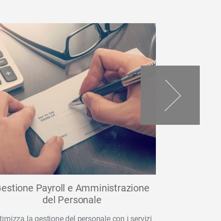
estione Payroll e Amministrazione
Pag
del Personale
La soluzione
timizza la gestione del personale con i servizi
personal