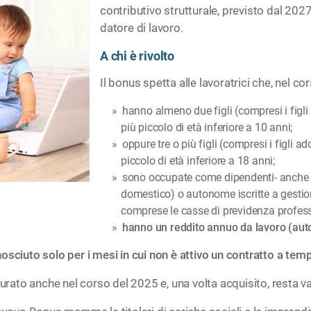
contributivo strutturale, previsto dal 2027
datore di lavoro.
A chi è rivolto
Il bonus spetta alle lavoratrici che, nel co
hanno almeno due figli (compresi i figli 
più piccolo di età inferiore a 10 anni;
oppure tre o più figli (compresi i figli ad
piccolo di età inferiore a 18 anni;
sono occupate come dipendenti- anche c
domestico) o autonome iscritte a gestio
comprese le casse di previdenza profess
hanno un reddito annuo da lavoro (aut
conosciuto solo per i mesi in cui non è attivo un contratto a te
urato anche nel corso del 2025 e, una volta acquisito, resta va