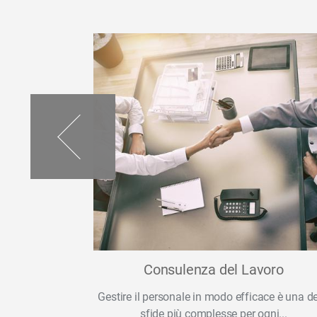
stanti e
Consulenza del Lavoro
i
Gestire il personale in modo efficace è una de
lavoratrici. La
sfide più complesse per ogni...