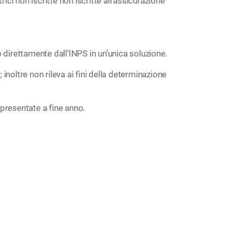
ici non iscritte non iscritte all’assicurazione
o direttamente dall’INPS in un’unica soluzione.
noltre non rileva ai fini della determinazione
resentate a fine anno.