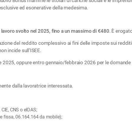
uovo Bonus mamme le titolari di cariche sociali e le imprenditr
, esclusive ed esonerative della medesima.
i lavoro svolto nel 2025, fino a un massimo di €480
. È erogat
e del reddito complessivo ai fini delle imposte sui redditi; i
on incide sull’ISEE.
e 2025, oppure entro gennaio/febbraio 2026 per le domande p
te dalla lavoratrice interessata.
, CIE, CNS o eIDAS;
e fissa, 06.164.164 da mobile);