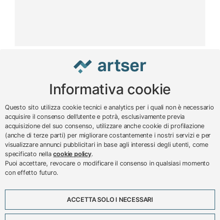
Informativa cookie
www.impreseterritorio.org
Questo sito utilizza cookie tecnici e analytics per i quali non è necessario
acquisire il consenso dell’utente e potrà, esclusivamente previa
acquisizione del suo consenso, utilizzare anche cookie di profilazione
© 2024 – 2026 - ARTSER SRL
(anche di terze parti) per migliorare costantemente i nostri servizi e per
visualizzare annunci pubblicitari in base agli interessi degli utenti, come
ARTSER SRL - Viale Milano, 5 - Varese -
specificato nella
cookie policy
.
P.IVA 01878290129
Puoi accettare, revocare o modificare il consenso in qualsiasi momento
Tel. 0332 256111 - Fax 0332 256200 -
con effetto futuro.
N.verde 800 650595 -
customer@artser.it
- R.I.
VA-213777
ACCETTA SOLO I NECESSARI
Lavora con noi
Scadenzario