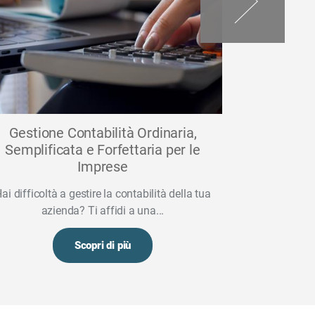
Gestione Contabilità Ordinaria,
Credito d'
Semplificata e Forfettaria per le
beneficia
Imprese
misure
ai difficoltà a gestire la contabilità della tua
Il Decreto Le
azienda? Ti affidi a una...
urgenti
Scopri di più