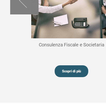
 aziendale:
Consulenza Fiscale e Societaria
ndenti
unità di offrire
..
Scopri di più