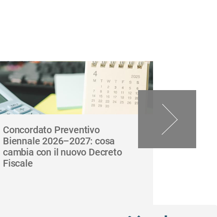
Concordato Preventivo
Pagament
Biennale 2026–2027: cosa
dalla PA
cambia con il nuovo Decreto
giugno 
Fiscale