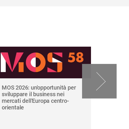
MOS 2026: un'opportunità per
Carnet A
sviluppare il business nei
giugno 
mercati dell'Europa centro-
delle e
orientale