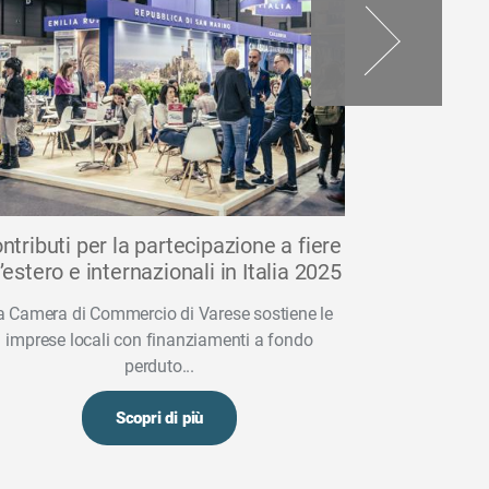
ntributi per la partecipazione a fiere
Opportun
l’estero e internazionali in Italia 2025
delle ric
a Camera di Commercio di Varese sostiene le
imprese locali con finanziamenti a fondo
perduto...
Scopri di più