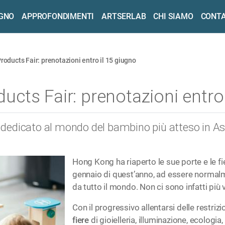
OGNO
APPROFONDIMENTI
ARTSERLAB
CHI SIAMO
CONTA
oducts Fair: prenotazioni entro il 15 giugno
cts Fair: prenotazioni entro 
to dedicato al mondo del bambino più atteso in As
Hong Kong ha riaperto le sue porte e le fie
gennaio di quest’anno, ad essere normalme
da tutto il mondo. Non ci sono infatti più
Con il progressivo allentarsi delle restrizi
fiere
di gioielleria, illuminazione, ecologia, 