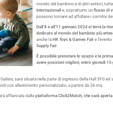
mondo del bambino e di altri settori, tut
internazionali
e, soprattutto un
flusso di v
possono tornare ad affollare i corridoi dei
Dall’8 e all’11 gennaio 2024 si terrà la H
dedicato al mondo del bambino più attes
anche la
HK Toys & Games Fair
e l’evento 
Supply Fair
.
È possibile prenotare lo spazio e la prima
avere posizioni migliori, entro giovedì 15
 Gallery, sarà situata nella parte di ingresso della Hall 3FG ed
ndi con allestimento personalizzato, a partire da 36 mq.
arà affiancata dalla
piattaforma Click2Match, che sarà aperta 