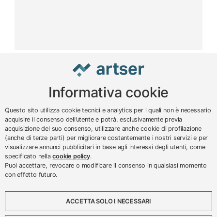
Informativa cookie
www.impreseterritorio.org
Questo sito utilizza cookie tecnici e analytics per i quali non è necessario
acquisire il consenso dell’utente e potrà, esclusivamente previa
acquisizione del suo consenso, utilizzare anche cookie di profilazione
© 2024 – 2026 - ARTSER SRL
(anche di terze parti) per migliorare costantemente i nostri servizi e per
visualizzare annunci pubblicitari in base agli interessi degli utenti, come
ARTSER SRL - Viale Milano, 5 - Varese -
specificato nella
cookie policy
.
P.IVA 01878290129
Puoi accettare, revocare o modificare il consenso in qualsiasi momento
Tel. 0332 256111 - Fax 0332 256200 -
con effetto futuro.
N.verde 800 650595 -
customer@artser.it
- R.I.
VA-213777
ACCETTA SOLO I NECESSARI