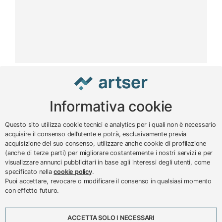
Informativa cookie
www.impreseterritorio.org
Questo sito utilizza cookie tecnici e analytics per i quali non è necessario
acquisire il consenso dell’utente e potrà, esclusivamente previa
acquisizione del suo consenso, utilizzare anche cookie di profilazione
© 2024 – 2026 - ARTSER SRL
(anche di terze parti) per migliorare costantemente i nostri servizi e per
visualizzare annunci pubblicitari in base agli interessi degli utenti, come
ARTSER SRL - Viale Milano, 5 - Varese -
specificato nella
cookie policy
.
P.IVA 01878290129
Puoi accettare, revocare o modificare il consenso in qualsiasi momento
Tel. 0332 256111 - Fax 0332 256200 -
con effetto futuro.
N.verde 800 650595 -
customer@artser.it
- R.I.
VA-213777
ACCETTA SOLO I NECESSARI