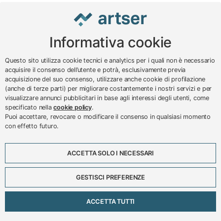
Informativa cookie
www.impreseterritorio.org
Questo sito utilizza cookie tecnici e analytics per i quali non è necessario
acquisire il consenso dell’utente e potrà, esclusivamente previa
acquisizione del suo consenso, utilizzare anche cookie di profilazione
© 2024 – 2026 - ARTSER SRL
(anche di terze parti) per migliorare costantemente i nostri servizi e per
visualizzare annunci pubblicitari in base agli interessi degli utenti, come
ARTSER SRL - Viale Milano, 5 - Varese -
specificato nella
cookie policy
.
P.IVA 01878290129
Puoi accettare, revocare o modificare il consenso in qualsiasi momento
Tel. 0332 256111 - Fax 0332 256200 -
con effetto futuro.
N.verde 800 650595 -
customer@artser.it
- R.I.
VA-213777
ACCETTA SOLO I NECESSARI
Lavora con noi
Scadenzario
GESTISCI PREFERENZE
Eventi
Approfondimenti
ACCETTA TUTTI
Privacy e cookies policy