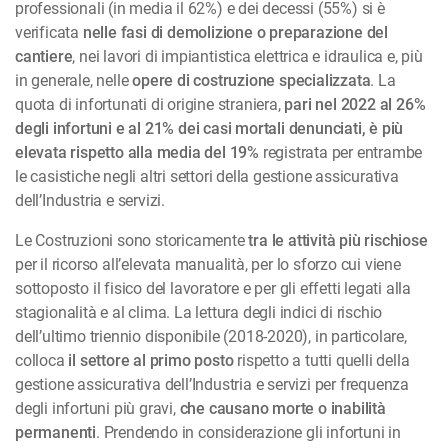
professionali (in media il 62%) e dei decessi (55%) si è
verificata
nelle fasi di demolizione o preparazione del
cantiere
, nei lavori di impiantistica elettrica e idraulica e, più
in generale, nelle
opere di costruzione specializzata
. La
quota di infortunati di origine straniera,
pari nel 2022 al 26%
degli infortuni e al 21% dei casi mortali denunciati, è più
elevata rispetto alla media del 19%
registrata per entrambe
le casistiche negli altri settori della gestione assicurativa
dell’Industria e servizi.
Le Costruzioni sono storicamente
tra le attività più rischiose
per il ricorso all’elevata manualità, per lo sforzo cui viene
sottoposto il fisico del lavoratore e per gli effetti legati alla
stagionalità e al clima. La lettura degli indici di rischio
dell’ultimo triennio disponibile (2018-2020), in particolare,
colloca
il settore al primo posto
rispetto a tutti quelli della
gestione assicurativa dell’Industria e servizi per frequenza
degli infortuni più gravi,
che causano morte o inabilità
permanenti
. Prendendo in considerazione gli infortuni in