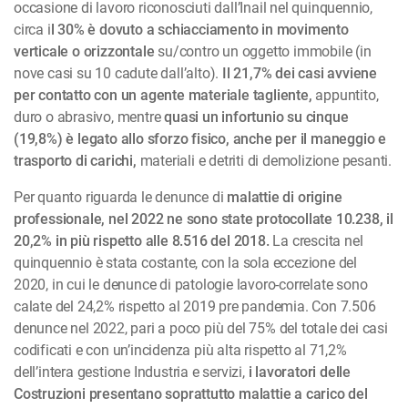
occasione di lavoro riconosciuti dall’Inail nel quinquennio,
circa i
l 30% è dovuto a schiacciamento in movimento
verticale o orizzontale
su/contro un oggetto immobile (in
nove casi su 10 cadute dall’alto).
Il 21,7% dei casi avviene
per contatto con un agente materiale tagliente,
appuntito,
duro o abrasivo, mentre
quasi un infortunio su cinque
(19,8%) è legato allo sforzo fisico, anche per il maneggio e
trasporto di carichi,
materiali e detriti di demolizione pesanti.
Per quanto riguarda le denunce di
malattie di origine
professionale, nel 2022 ne sono state protocollate 10.238, il
20,2% in più rispetto alle 8.516 del 2018.
La crescita nel
quinquennio è stata costante, con la sola eccezione del
2020, in cui le denunce di patologie lavoro-correlate sono
calate del 24,2% rispetto al 2019 pre pandemia. Con 7.506
denunce nel 2022, pari a poco più del 75% del totale dei casi
codificati e con un’incidenza più alta rispetto al 71,2%
dell’intera gestione Industria e servizi,
i lavoratori delle
Costruzioni presentano soprattutto malattie a carico del