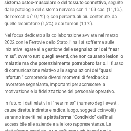
sistema osteo-muscolare e del tessuto connettivo,
seguite
dalle patologie del sistema nervoso con 1.103 casi (11,1%),
dell’orecchio (10,1%) e, con percentuali più contenute, da
quelle respiratorie (1,5%) e dai tumori (1,1%).
Nel focus dedicato alla collaborazione avviata nel marzo
2022 con le Ferrovie dello Stato, l'Inail si sofferma sulle
iniziative legate alla gestione delle
segnalazioni dei “near
miss”
,
ovvero tutti quegli eventi, che non causano lesioni o
malattie ma che potenzialmente potrebbero farlo.
Il flusso
di comunicazione relativo alle segnalazioni dei
“quasi
infortuni”
comprende diversi momenti di feedback al
lavoratore segnalante, importanti per accrescere la
motivazione e la fidelizzazione del personale operativo.
In futuro i dati relativi ai “near miss” (numero degli eventi,
cause dirette, indirette e radice, luogo, soggetti coinvolti)
saranno inseriti nella
piattaforma “Condivido”
dell’Inail,
accessibile alle aziende e alle loro rappresentanze. La