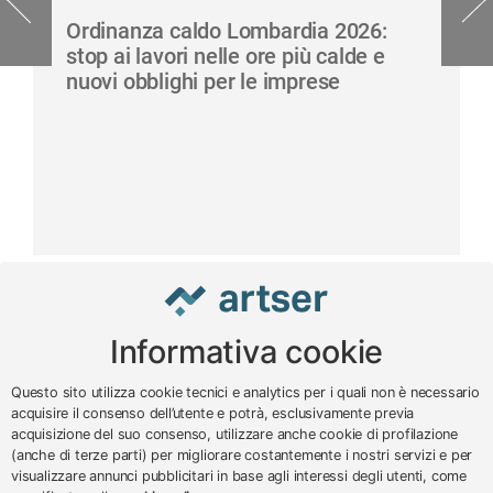
Ordinanza caldo Lombardia 2026:
stop ai lavori nelle ore più calde e
nuovi obblighi per le imprese
Informativa cookie
www.impreseterritorio.org
Questo sito utilizza cookie tecnici e analytics per i quali non è necessario
acquisire il consenso dell’utente e potrà, esclusivamente previa
acquisizione del suo consenso, utilizzare anche cookie di profilazione
© 2024 – 2026 - ARTSER SRL
(anche di terze parti) per migliorare costantemente i nostri servizi e per
visualizzare annunci pubblicitari in base agli interessi degli utenti, come
ARTSER SRL - Viale Milano, 5 - Varese -