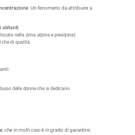
ncentrazione
. Un fenomeno da attribuire a
i abitanti
;
ollocata nella zona alpina e prealpina)
i che di qualità.
anti:
l tasso delle donne che si dedicano
ne
, che in molti casi è in grado di garantire: