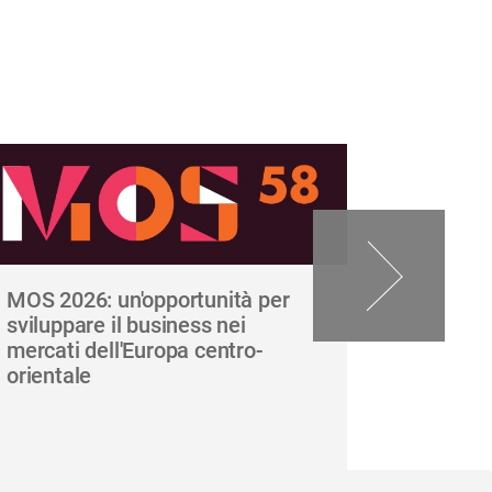
MOS 2026: un'opportunità per
Carnet A
sviluppare il business nei
giugno 
mercati dell'Europa centro-
delle e
orientale