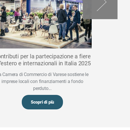
ntributi per la partecipazione a fiere
Opportun
l’estero e internazionali in Italia 2025
delle ric
a Camera di Commercio di Varese sostiene le
imprese locali con finanziamenti a fondo
perduto...
Scopri di più