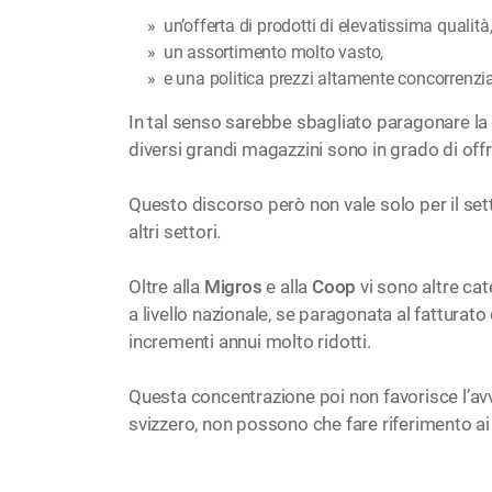
un’offerta di prodotti di elevatissima qualità
un assortimento molto vasto,
e una politica prezzi altamente concorrenzia
In tal senso sarebbe sbagliato paragonare la g
diversi grandi magazzini sono in grado di off
Questo discorso però non vale solo per il set
altri settori.
Oltre alla
Migros
e alla
Coop
vi sono altre cat
a livello nazionale, se paragonata al fatturato
incrementi annui molto ridotti.
Questa concentrazione poi non favorisce l’avv
svizzero, non possono che fare riferimento ai