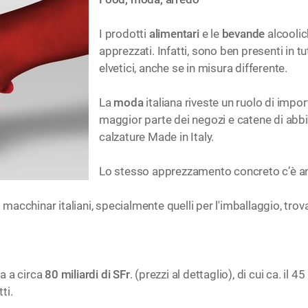
I prodotti
alimentari
e le
bevande
alcoolic
apprezzati. Infatti, sono ben presenti in 
elvetici, anche se in misura differente.
La
moda
italiana riveste un ruolo di import
maggior parte dei negozi e catene di ab
calzature Made in Italy.
Lo stesso apprezzamento concreto c’è anch
i macchinar italiani, specialmente quelli per l'imballaggio, tro
a a circa
80 miliardi di SFr
. (prezzi al dettaglio), di cui ca. il 
ti.