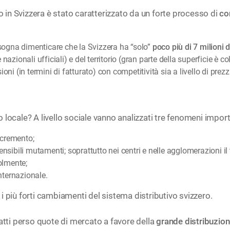
io in Svizzera è stato caratterizzato da un forte processo di
co
ogna dimenticare che la Svizzera ha “solo”
poco più di 7 milioni d
azionali ufficiali) e del territorio (gran parte della superficie è c
oni (in termini di fatturato) con competitività sia a livello di prezz
locale? A livello sociale vanno analizzati tre fenomeni import
incremento;
sensibili mutamenti; soprattutto nei centri e nelle agglomerazioni i
olmente;
nternazionale.
i più forti cambiamenti del sistema distributivo svizzero.
fatti perso quote di mercato a favore della
grande distribuzio