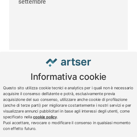
settembre
Informativa cookie
www.impreseterritorio.org
Questo sito utilizza cookie tecnici e analytics per i quali non è necessario
acquisire il consenso dell’utente e potrà, esclusivamente previa
acquisizione del suo consenso, utilizzare anche cookie di profilazione
© 2024 – 2026 - ARTSER SRL
(anche di terze parti) per migliorare costantemente i nostri servizi e per
visualizzare annunci pubblicitari in base agli interessi degli utenti, come
ARTSER SRL - Viale Milano, 5 - Varese -
specificato nella
cookie policy
.
P.IVA 01878290129
Puoi accettare, revocare o modificare il consenso in qualsiasi momento
Tel. 0332 256111 - Fax 0332 256200 -
con effetto futuro.
N.verde 800 650595 -
customer@artser.it
- R.I.