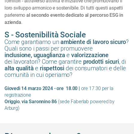
fornitori - attraverso attività e iniziative che promuovano il
loro sviluppo armonico e sostenibile. Di tutti questi aspetti
parleremo
al secondo evento dedicato al percorso ESG in
azienda
.
S - Sostenibilità Sociale
Come garantiamo un
?
ambiente di lavoro sicuro
Quali sono i passi per promuovere
e
inclusione,
uguaglianza
valorizzazione
dei lavoratori? Come garantire
, di
prodotti sicuri
e
dei consumatori e delle
alta qualità
rispettosi
comunità in cui operiamo?
ore 17.30 per la
Giovedì 14 marzo 2024 - ore 18.00 |
registrazione
,
(sede Faberlab powered by
Origgio
via Saronnino 86
Arburg)