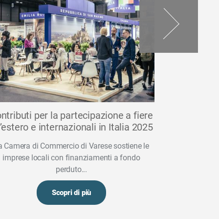
ntributi per la partecipazione a fiere
Opportun
l’estero e internazionali in Italia 2025
delle ric
a Camera di Commercio di Varese sostiene le
imprese locali con finanziamenti a fondo
perduto...
Scopri di più