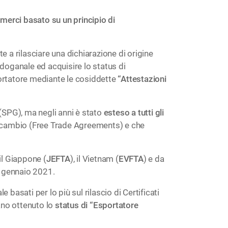
 merci basato su un principio di
e a rilasciare una dichiarazione di origine
 doganale ed acquisire lo status di
portatore mediante le cosiddette
“Attestazioni
 (SPG), ma negli anni è stato
esteso a tutti gli
o scambio (Free Trade Agreements) e che
 il Giappone (
JEFTA
), il Vietnam (
EVFTA
) e da
1° gennaio 2021.
e basati per lo più sul rilascio di Certificati
ano ottenuto lo
status di “Esportatore