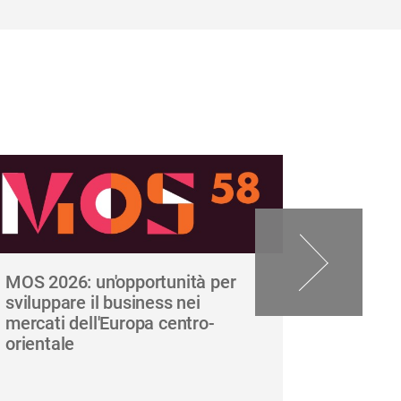
MOS 2026: un'opportunità per
Carnet A
sviluppare il business nei
giugno 
mercati dell'Europa centro-
delle e
orientale