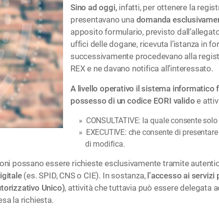
Sino ad oggi,
infatti, per ottenere la regi
presentavano una
domanda esclusivament
apposito formulario, previsto dall’alleg
uffici delle dogane, ricevuta l’istanza in
successivamente procedevano alla registr
REX e ne davano notifica all’interessato.
A livello operativo il sistema informatico
possesso di un codice EORI valido
e atti
CONSULTATIVE: la quale consente solo di
EXECUTIVE: che consente di presentare l
di modifica.
zioni possano essere richieste esclusivamente tramite
autenti
igitale
(es. SPID, CNS o CIE). In sostanza,
l’accesso ai servizi
utorizzativo Unico)
, attività che tuttavia può essere delegata
sa la richiesta.