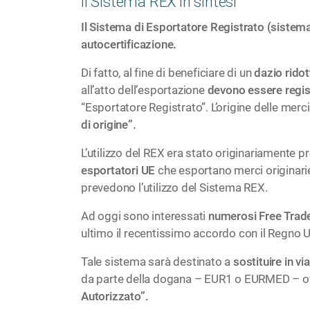
Il Sistema REX in sintesi
Il Sistema di Esportatore Registrato (sistema 
autocertificazione.
Di fatto, al fine di beneficiare di un
dazio ridot
all’atto dell’esportazione
devono essere regis
“Esportatore Registrato”. L’origine delle me
di origine”.
L’utilizzo del REX era stato originariamente 
esportatori UE
che esportano merci originarie
prevedono l’utilizzo del Sistema REX.
Ad oggi sono interessati
numerosi Free Trad
ultimo il recentissimo accordo con il Regno U
Tale sistema sarà destinato a
sostituire in vi
da parte della dogana – EUR1 o EURMED – o
Autorizzato”.