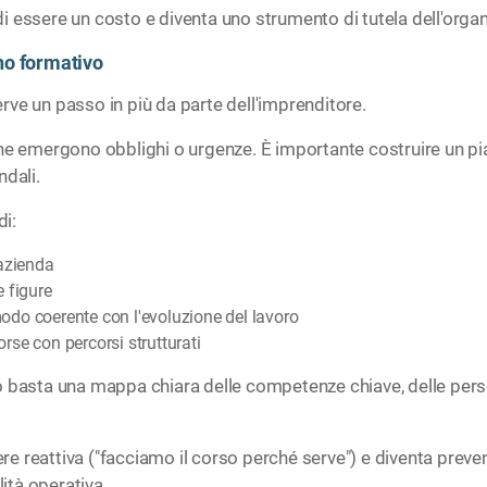
 essere un costo e diventa uno strumento di tutela dell'organ
ano formativo
ve un passo in più da parte dell'imprenditore.
emergono obblighi o urgenze. È importante costruire un pia
ndali.
i:
'azienda
e figure
odo coerente con l'evoluzione del lavoro
rse con percorsi strutturati
sta una mappa chiara delle competenze chiave, delle person
reattiva ("facciamo il corso perché serve") e diventa preventi
ità operativa.