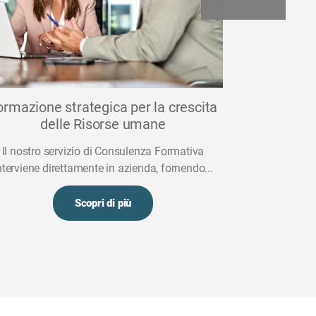
ormazione strategica per la crescita
Libret
delle Risorse umane
Il Libretto Fo
Il nostro servizio di Consulenza Formativa
quale v
nterviene direttamente in azienda, fornendo...
Scopri di più