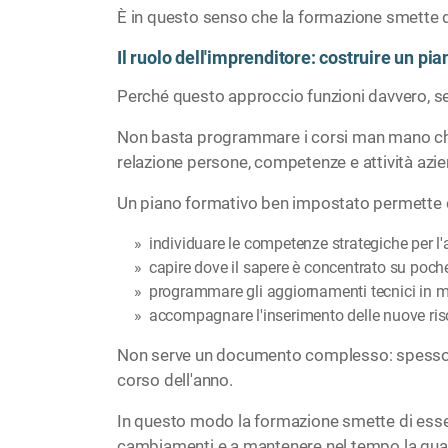
È in questo senso che la formazione smette di
Il ruolo dell'imprenditore: costruire un pi
Perché questo approccio funzioni davvero, ser
Non basta programmare i corsi man mano che 
relazione persone, competenze e attività azie
Un piano formativo ben impostato permette d
individuare le competenze strategiche per l
capire dove il sapere è concentrato su poch
programmare gli aggiornamenti tecnici in m
accompagnare l'inserimento delle nuove riso
Non serve un documento complesso: spesso ba
corso dell'anno.
In questo modo la formazione smette di essere 
cambiamenti e a mantenere nel tempo la qual