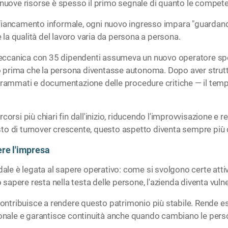
 nuove risorse è spesso il primo segnale di quanto le compete
iancamento informale, ogni nuovo ingresso impara "guardando g
la qualità del lavoro varia da persona a persona.
ccanica con 35 dipendenti assumeva un nuovo operatore spec
 prima che la persona diventasse autonoma. Dopo aver strut
grammati e documentazione delle procedure critiche — il tempo
orsi più chiari fin dall'inizio, riducendo l'improvvisazione e r
to di turnover crescente, questo aspetto diventa sempre più 
ere l'impresa
ale è legata al sapere operativo: come si svolgono certe attivi
apere resta nella testa delle persone, l'azienda diventa vulne
ribuisce a rendere questo patrimonio più stabile. Rende espl
zionale e garantisce continuità anche quando cambiano le pers