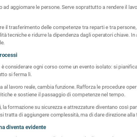
d aggiornare le persone. Serve soprattutto a rendere il lavor
tare il trasferimento delle competenze tra reparti e tra persone
tà tecniche e ridurre la dipendenza dagli operatori chiave. In
le.
rocessi
 è considerare ogni corso come un evento isolato: si pianifica
to si ferma lì.
al lavoro reale, cambia funzione. Rafforza le procedure operat
critiche e sostiene il passaggio di competenze nel tempo.
li, la formazione su sicurezza e attrezzature diventano così par
 si tratta di aggiungere complessità, ma di dare direzione alla
ma diventa evidente