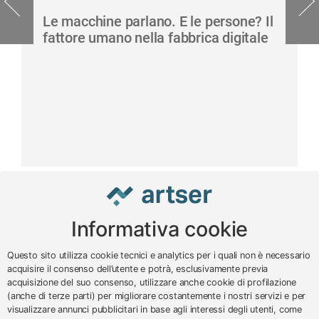
Le macchine parlano. E le persone? Il
fattore umano nella fabbrica digitale
Informativa cookie
www.impreseterritorio.org
Questo sito utilizza cookie tecnici e analytics per i quali non è necessario
acquisire il consenso dell’utente e potrà, esclusivamente previa
acquisizione del suo consenso, utilizzare anche cookie di profilazione
© 2024 – 2026 - ARTSER SRL
(anche di terze parti) per migliorare costantemente i nostri servizi e per
visualizzare annunci pubblicitari in base agli interessi degli utenti, come
ARTSER SRL - Viale Milano, 5 - Varese -