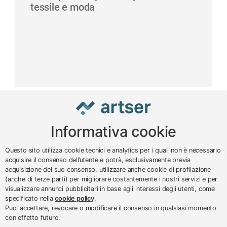
tessile e moda
Informativa cookie
www.impreseterritorio.org
Questo sito utilizza cookie tecnici e analytics per i quali non è necessario
acquisire il consenso dell’utente e potrà, esclusivamente previa
acquisizione del suo consenso, utilizzare anche cookie di profilazione
© 2024 – 2026 - ARTSER SRL
(anche di terze parti) per migliorare costantemente i nostri servizi e per
visualizzare annunci pubblicitari in base agli interessi degli utenti, come
ARTSER SRL - Viale Milano, 5 - Varese -
specificato nella
cookie policy
.
P.IVA 01878290129
Puoi accettare, revocare o modificare il consenso in qualsiasi momento
Tel. 0332 256111 - Fax 0332 256200 -
con effetto futuro.
N.verde 800 650595 -
customer@artser.it
- R.I.