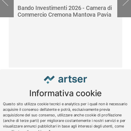
Bando Investimenti 2026 - Camera di
Commercio Cremona Mantova Pavia
Informativa cookie
www.impreseterritorio.org
Questo sito utilizza cookie tecnici e analytics per i quali non è necessario
acquisire il consenso dell’utente e potrà, esclusivamente previa
acquisizione del suo consenso, utilizzare anche cookie di profilazione
© 2024 – 2026 - ARTSER SRL
(anche di terze parti) per migliorare costantemente i nostri servizi e per
visualizzare annunci pubblicitari in base agli interessi degli utenti, come
ARTSER SRL - Viale Milano, 5 - Varese -