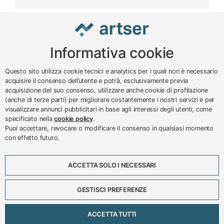
Informativa cookie
www.impreseterritorio.org
Questo sito utilizza cookie tecnici e analytics per i quali non è necessario
acquisire il consenso dell’utente e potrà, esclusivamente previa
acquisizione del suo consenso, utilizzare anche cookie di profilazione
© 2024 – 2026 - ARTSER SRL
(anche di terze parti) per migliorare costantemente i nostri servizi e per
visualizzare annunci pubblicitari in base agli interessi degli utenti, come
ARTSER SRL - Viale Milano, 5 - Varese -
specificato nella
cookie policy
.
P.IVA 01878290129
Puoi accettare, revocare o modificare il consenso in qualsiasi momento
Tel. 0332 256111 - Fax 0332 256200 -
con effetto futuro.
N.verde 800 650595 -
customer@artser.it
- R.I.
VA-213777
ACCETTA SOLO I NECESSARI
Lavora con noi
Scadenzario
GESTISCI PREFERENZE
Eventi
Approfondimenti
ACCETTA TUTTI
Privacy e cookies policy