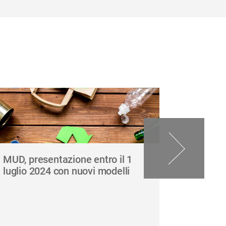
MUD, presentazione entro il 1
Le princ
luglio 2024 con nuovi modelli
ambienta
obbligo 
AUA PO