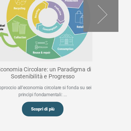
Economia Circolare: un Paradigma di
ZDHC e 
Sostenibilità e Progresso
Sostenib
pproccio all'economia circolare si fonda su sei
ZDHC , acroni
princìpi fondamentali: ...
Chemicals, e
Scopri di più