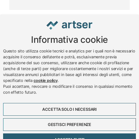
Informativa cookie
www.impreseterritorio.org
Questo sito utilizza cookie tecnici e analytics per i quali non è necessario
acquisire il consenso dell’utente e potrà, esclusivamente previa
acquisizione del suo consenso, utilizzare anche cookie di profilazione
© 2024 – 2026 - ARTSER SRL
(anche di terze parti) per migliorare costantemente i nostri servizi e per
visualizzare annunci pubblicitari in base agli interessi degli utenti, come
ARTSER SRL - Viale Milano, 5 - Varese -
specificato nella
cookie policy
.
P.IVA 01878290129
Puoi accettare, revocare o modificare il consenso in qualsiasi momento
Tel. 0332 256111 - Fax 0332 256200 -
con effetto futuro.
N.verde 800 650595 -
customer@artser.it
- R.I.
VA-213777
ACCETTA SOLO I NECESSARI
Lavora con noi
Scadenzario
GESTISCI PREFERENZE
Eventi
Approfondimenti