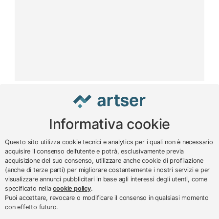
Informativa cookie
www.impreseterritorio.org
Questo sito utilizza cookie tecnici e analytics per i quali non è necessario
acquisire il consenso dell’utente e potrà, esclusivamente previa
acquisizione del suo consenso, utilizzare anche cookie di profilazione
© 2024 – 2026 - ARTSER SRL
(anche di terze parti) per migliorare costantemente i nostri servizi e per
visualizzare annunci pubblicitari in base agli interessi degli utenti, come
ARTSER SRL - Viale Milano, 5 - Varese -
specificato nella
cookie policy
.
P.IVA 01878290129
Puoi accettare, revocare o modificare il consenso in qualsiasi momento
Tel. 0332 256111 - Fax 0332 256200 -
con effetto futuro.
N.verde 800 650595 -
customer@artser.it
- R.I.