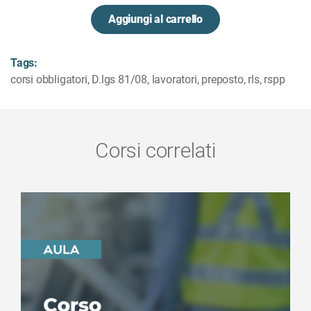
Aggiungi al carrello
Tags:
corsi obbligatori
,
D.lgs 81/08
,
lavoratori
,
preposto
,
rls
,
rspp
Corsi correlati