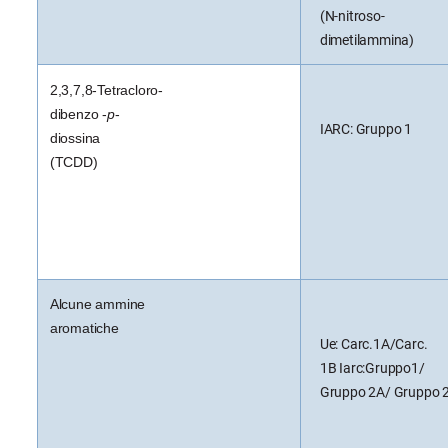
(N-nitroso-
dimetilammina)
2,3,7,8-Tetracloro-
dibenzo -
p
-
IARC: Gruppo 1
diossina
(TCDD)
Alcune ammine
aromatiche
Ue: Carc.1A/Carc.
1B Iarc:
Gruppo1/
Gruppo 2A/ Gruppo 