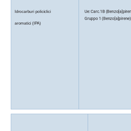
Idrocarburi policiclici
Ue: Carc.1B (Benzo[a]piren
Gruppo 1 (Benzo[a]pirene
aromatici (IPA)