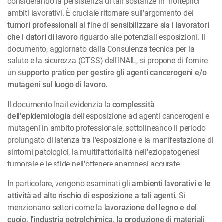
considerando la persistenza di tali sostanze in molteplici
ambiti lavorativi. È cruciale ritornare sull'argomento dei
tumori professionali
al fine di
sensibilizzare sia i lavoratori
che i datori di lavoro
riguardo alle potenziali esposizioni. Il
documento, aggiornato dalla Consulenza tecnica per la
salute e la sicurezza (CTSS) dell'INAIL, si propone di fornire
un s
upporto pratico per gestire gli agenti cancerogeni e/o
mutageni sul luogo di lavoro.
Il documento Inail evidenzia la
complessità
dell'epidemiologia
dell'esposizione ad agenti cancerogeni e
mutageni in ambito professionale, sottolineando il periodo
prolungato di latenza tra l'esposizione e la manifestazione di
sintomi patologici, la multifattorialità nell'eziopatogenesi
tumorale e le sfide nell'ottenere anamnesi accurate.
In particolare, vengono esaminati gli
ambienti lavorativi e le
attività ad alto rischio di esposizione a tali agenti.
Si
menzionano settori come la l
avorazione del legno e del
cuoio, l'industria petrolchimica, la produzione di materiali