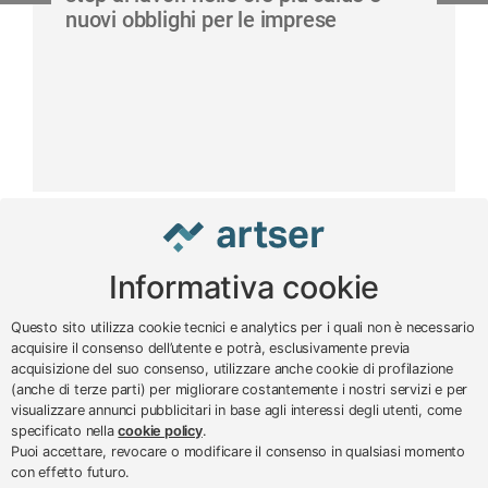
nuovi obblighi per le imprese
Informativa cookie
www.impreseterritorio.org
Questo sito utilizza cookie tecnici e analytics per i quali non è necessario
acquisire il consenso dell’utente e potrà, esclusivamente previa
acquisizione del suo consenso, utilizzare anche cookie di profilazione
© 2024 – 2026 - ARTSER SRL
(anche di terze parti) per migliorare costantemente i nostri servizi e per
visualizzare annunci pubblicitari in base agli interessi degli utenti, come
ARTSER SRL - Viale Milano, 5 - Varese -
specificato nella
cookie policy
.
P.IVA 01878290129
Puoi accettare, revocare o modificare il consenso in qualsiasi momento
Tel. 0332 256111 - Fax 0332 256200 -
con effetto futuro.
N.verde 800 650595 -
customer@artser.it
- R.I.