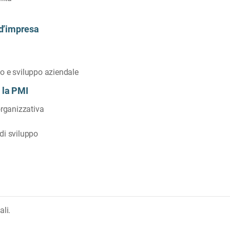
d’impresa
o e sviluppo aziendale
 la PMI
organizzativa
di sviluppo
ali.