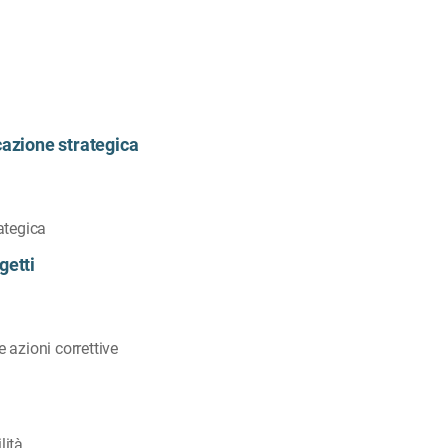
cazione strategica
rategica
getti
e azioni correttive
lità