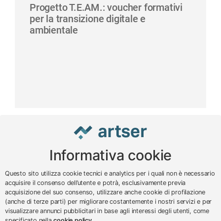
Progetto T.E.AM.: voucher formativi
per la transizione digitale e
ambientale
Informativa cookie
www.impreseterritorio.org
Questo sito utilizza cookie tecnici e analytics per i quali non è necessario
acquisire il consenso dell’utente e potrà, esclusivamente previa
acquisizione del suo consenso, utilizzare anche cookie di profilazione
© 2024 – 2026 - ARTSER SRL
(anche di terze parti) per migliorare costantemente i nostri servizi e per
visualizzare annunci pubblicitari in base agli interessi degli utenti, come
ARTSER SRL - Viale Milano, 5 - Varese -
specificato nella
cookie policy
.